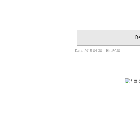
B
Date.
2015-04-30
Hit.
5030